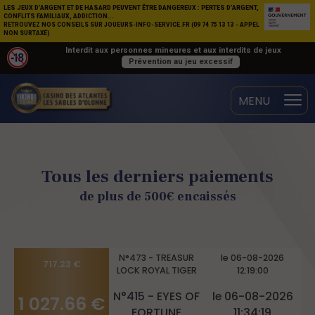
LES JEUX D’ARGENT ET DE HASARD PEUVENT ÊTRE DANGEREUX : PERTES D’ARGENT,
CONFLITS FAMILIAUX, ADDICTION...
RETROUVEZ NOS CONSEILS SUR JOUEURS-INFO-SERVICE.FR (09 74 75 13 13 - APPEL
NON SURTAXÉ)
Interdit aux personnes mineures et aux interdits de jeux
Prévention au jeu excessif
Tous les derniers paiements
de plus de 500€ encaissés
N°473 - TREASUR
le 06-08-2026
717.23 €
LOCK ROYAL TIGER
12:19:00
N°415 - EYES OF
le 06-08-2026
1 027.66 €
FORTUNE
11:34:19