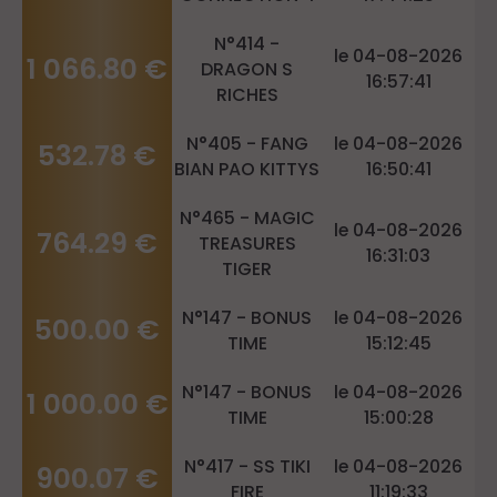
N°414 -
le 04-08-2026
1 066.80 €
DRAGON S
16:57:41
RICHES
N°405 - FANG
le 04-08-2026
532.78 €
BIAN PAO KITTYS
16:50:41
N°465 - MAGIC
le 04-08-2026
764.29 €
TREASURES
16:31:03
TIGER
N°147 - BONUS
le 04-08-2026
500.00 €
TIME
15:12:45
N°147 - BONUS
le 04-08-2026
1 000.00 €
TIME
15:00:28
N°417 - SS TIKI
le 04-08-2026
900.07 €
FIRE
11:19:33