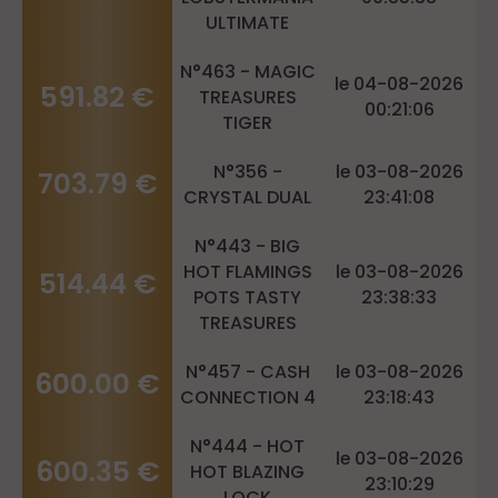
ULTIMATE
N°463 - MAGIC
le 04-08-2026
591.82 €
TREASURES
00:21:06
TIGER
N°356 -
le 03-08-2026
703.79 €
CRYSTAL DUAL
23:41:08
N°443 - BIG
HOT FLAMINGS
le 03-08-2026
514.44 €
POTS TASTY
23:38:33
TREASURES
N°457 - CASH
le 03-08-2026
600.00 €
CONNECTION 4
23:18:43
N°444 - HOT
le 03-08-2026
600.35 €
HOT BLAZING
23:10:29
LOCK