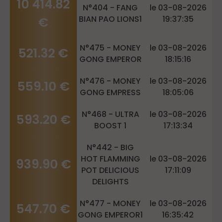
10 414.82
N°404 - FANG
le 03-08-2026
BIAN PAO LIONS1
19:37:35
€
N°475 - MONEY
le 03-08-2026
521.32 €
GONG EMPEROR
18:15:16
N°476 - MONEY
le 03-08-2026
559.10 €
GONG EMPRESS
18:05:06
N°468 - ULTRA
le 03-08-2026
593.20 €
BOOST 1
17:13:34
N°442 - BIG
HOT FLAMMING
le 03-08-2026
939.90 €
POT DELICIOUS
17:11:09
DELIGHTS
N°477 - MONEY
le 03-08-2026
547.70 €
GONG EMPEROR1
16:35:42