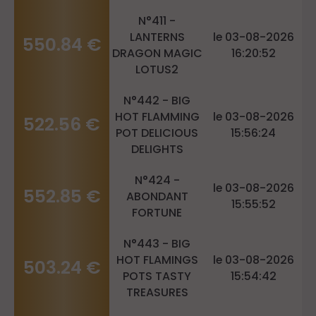
N°411 -
LANTERNS
le 03-08-2026
550.84 €
DRAGON MAGIC
16:20:52
LOTUS2
N°442 - BIG
HOT FLAMMING
le 03-08-2026
522.56 €
POT DELICIOUS
15:56:24
DELIGHTS
N°424 -
le 03-08-2026
552.85 €
ABONDANT
15:55:52
FORTUNE
N°443 - BIG
HOT FLAMINGS
le 03-08-2026
503.24 €
POTS TASTY
15:54:42
TREASURES