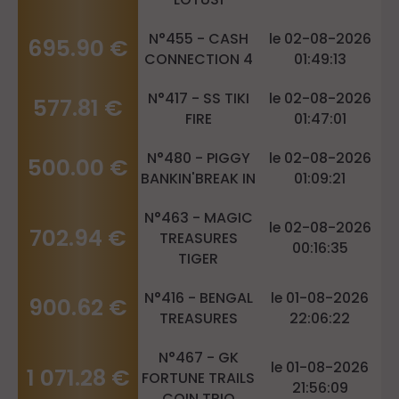
N°455 - CASH
le 02-08-2026
695.90 €
CONNECTION 4
01:49:13
N°417 - SS TIKI
le 02-08-2026
577.81 €
FIRE
01:47:01
N°480 - PIGGY
le 02-08-2026
500.00 €
BANKIN'BREAK IN
01:09:21
N°463 - MAGIC
le 02-08-2026
702.94 €
TREASURES
00:16:35
TIGER
N°416 - BENGAL
le 01-08-2026
900.62 €
TREASURES
22:06:22
N°467 - GK
le 01-08-2026
1 071.28 €
FORTUNE TRAILS
21:56:09
COIN TRIO