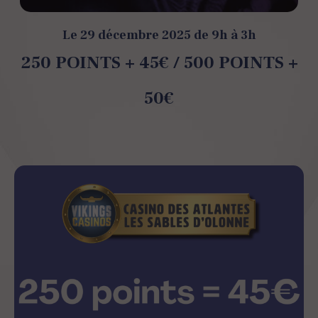
Le 29 décembre 2025 de 9h à 3h
250 POINTS + 45€ / 500 POINTS +
50€