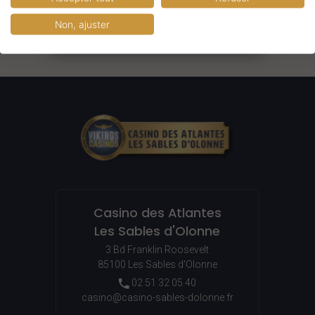
RETOUR AUX ANIMATIONS
Non, ajuster
Casino des Atlantes
Les Sables d'Olonne
3 Bd Franklin Roosevelt
85100 Les Sables d'Olonne
02 51 32 05 40
casino@casino-sables-dolonne.fr